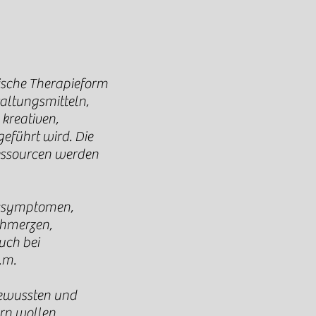
tische Therapieform
taltungsmitteln,
kreativen,
eführt wird. Die
essourcen werden
esssymptomen,
chmerzen,
uch bei
v.m.
 bewussten und
rn wollen.