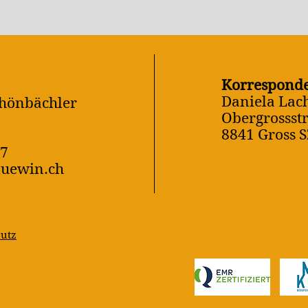
Korrespond
Daniela Lac
chönbächler
Obergrossstr
8841 Gross S
07
luewin.ch
utz