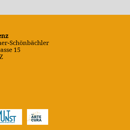
enz
her-Schönbächler
asse 15
Z