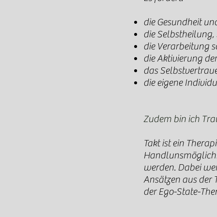
die Gesundheit un
die Selbstheilung,
die Verarbeitung s
die Aktivierung de
das Selbstvertrau
die eigene Individu
Zudem bin ich Tr
Takt ist ein Thera
Handlunsmöglichk
werden. Dabei wer
Ansätzen aus der 
der Ego-State-The