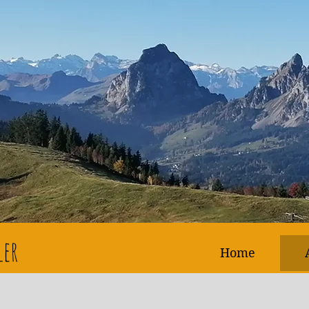
ler
Home