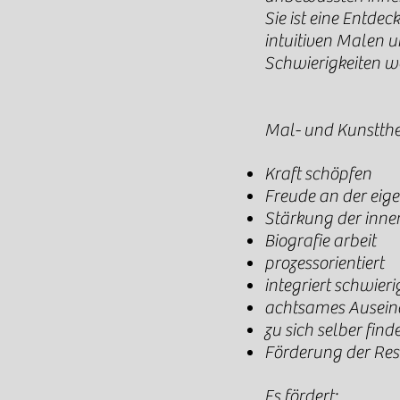
Sie ist eine Entde
intuitiven Malen u
Schwierigkeiten 
Mal- und Kunstther
Kraft schöpfen
Freude an der eige
Stärkung der inne
Biografie arbeit
prozessorientiert
integriert schwie
achtsames Auseina
zu sich selber find
Förderung der Re
Es fördert: